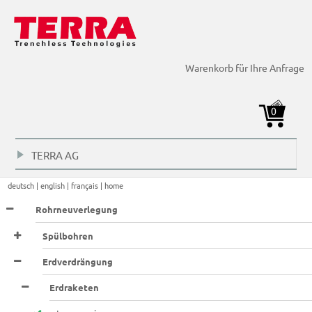
Erdraketen > TU-Modelle >
Erdraketen > TU-Modelle >
Erdraketen > TU-Modelle >
Erdraketen > Langversion >
Erdraketen > Langversion >
Erdraketen > Langversion >
Erdraketen > Langversion >
Erdraketen > Langversion >
Erdraketen > Langversion >
Erdraketen > Langversion >
Warenkorb für Ihre Anfrage
0
TERRA AG
+
deutsch |
english |
français |
home
Rohrneuverlegung
Spülbohren
Erdverdrängung
Erdraketen