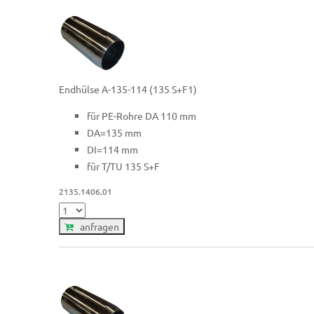
Endhülse A-135-114 (135 S+F1)
für PE-Rohre DA 110 mm
DA=135 mm
DI=114 mm
für T/TU 135 S+F
2135.1406.01
anfragen