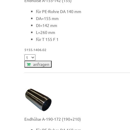
Endhülse A-155-142 (155)
für PE-Rohre DA 140 mm
DA=155 mm
DI=142 mm
L=260 mm
für T 155 F 1
5155.1406.02
anfragen
Endhülse A-190-172 (190+210)
für PE-Rohre DA 160 mm