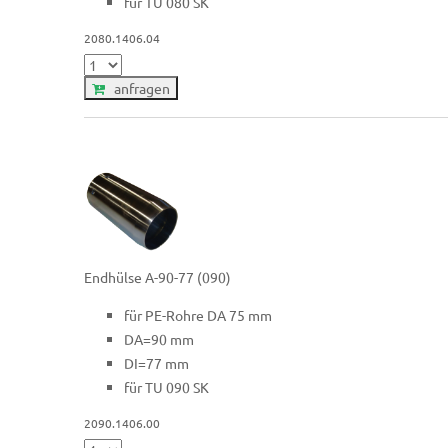
für TU 080 SK
2080.1406.04
anfragen
Endhülse A-90-77 (090)
für PE-Rohre DA 75 mm
DA=90 mm
DI=77 mm
für TU 090 SK
2090.1406.00