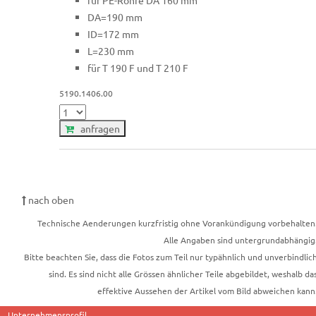
DA=190 mm
ID=172 mm
L=230 mm
für T 190 F und T 210 F
5190.1406.00
anfragen
nach oben
Technische Aenderungen kurzfristig ohne Vorankündigung vorbehalten
Alle Angaben sind untergrundabhängig
Bitte beachten Sie, dass die Fotos zum Teil nur typähnlich und unverbindlic
sind. Es sind nicht alle Grössen ähnlicher Teile abgebildet, weshalb da
effektive Aussehen der Artikel vom Bild abweichen kann
Unternehmensprofil