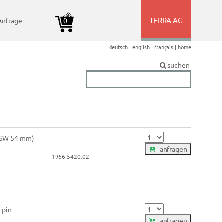
TERRA AG
Anfrage
0
+
deutsch |
english |
français |
home
suchen
 (SW 54 mm)
anfragen
1966.5420.02
 pin
anfragen