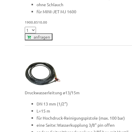
ohne Schlauch
für MINI-JET MJ 1600
1900.8510.00
anfragen
Druckwasserleitung ø13/15m
DN 13 mm (1/2")
L=15 m
für Hochdruck-Reinigungspistole (max. 100 bar)
eine Seite: Wasserkupplung 3/8" pin offen
andere Seite: Wasserkupplung 3/8" box mit Ventil