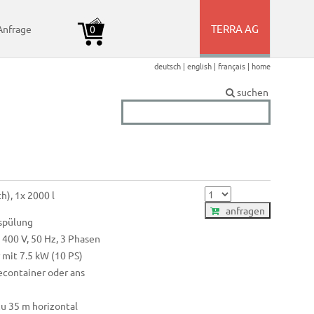
TERRA AG
Anfrage
0
+
deutsch |
english |
français |
home
suchen
h), 1x 2000 l
anfragen
spülung
400 V, 50 Hz, 3 Phasen
 mit 7.5 kW (10 PS)
econtainer oder ans
zu 35 m horizontal