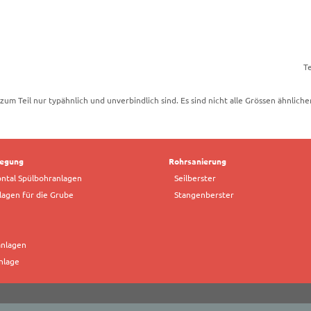
T
 zum Teil nur typähnlich und unverbindlich sind. Es sind nicht alle Grössen ähnlich
legung
Rohrsanierung
ntal Spülbohranlagen
Seilberster
lagen für die Grube
Stangenberster
anlagen
nlage