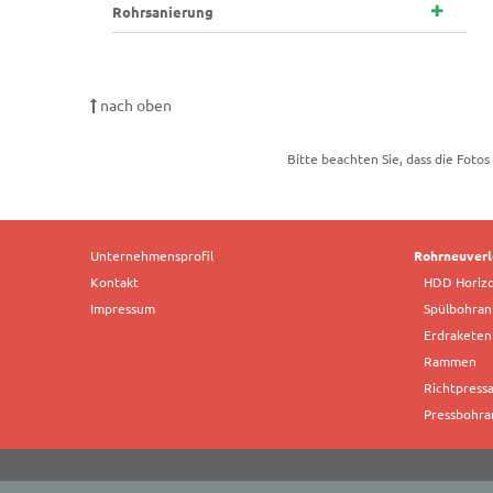
Rohrsanierung
nach oben
Bitte beachten Sie, dass die Fotos
Unternehmensprofil
Rohrneuver
Kontakt
HDD Horizo
Impressum
Spülbohran
Erdraketen
Rammen
Richtpress
Pressbohra