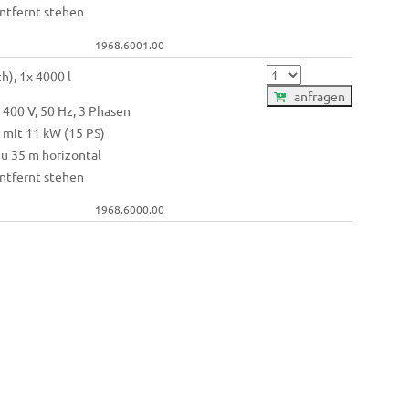
ntfernt stehen
1968.6001.00
h), 1x 4000 l
anfragen
400 V, 50 Hz, 3 Phasen
r mit 11 kW (15 PS)
zu 35 m horizontal
ntfernt stehen
1968.6000.00