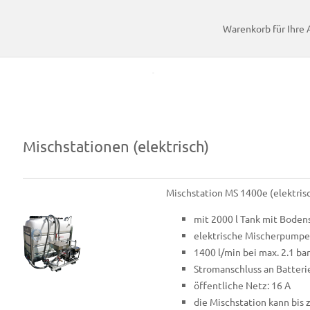
Warenkorb für Ihre 
HDD Horizontal Spülbohranlagen > Mischstationen (elektrisch) >
HDD Horizontal Spülbohranlagen > Mischstationen (elektrisch) >
Mischstationen (elektrisch)
Mischstation MS 1400e (elektrisc
mit 2000 l Tank mit Boden
elektrische Mischerpumpe 
1400 l/min bei max. 2.1 bar
Stromanschluss an Batteri
öffentliche Netz: 16 A
die Mischstation kann bis 