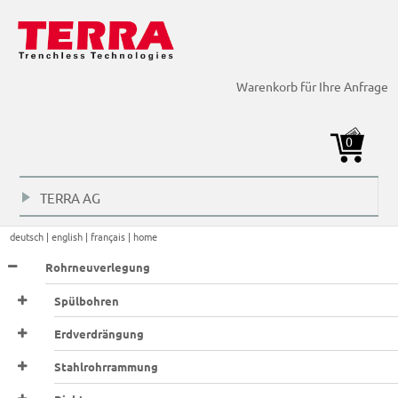
Seilberster > Steuerpult >
Seilberster > Steuerpult >
Seilberster > Steuerpult >
Warenkorb für Ihre Anfrage
0
TERRA AG
+
deutsch |
english |
français |
home
Rohrneuverlegung
Spülbohren
Erdverdrängung
Stahlrohrrammung